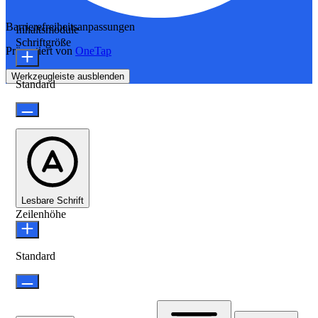
Barrierefreiheitsanpassungen
Inhaltsmodule
Schriftgröße
Präsentiert von
OneTap
Werkzeugleiste ausblenden
Standard
Lesbare Schrift
Zeilenhöhe
Standard