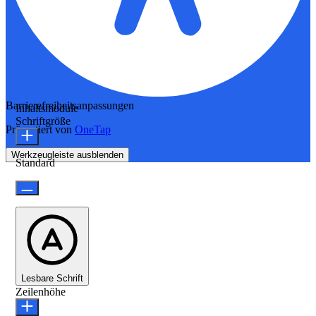
Barrierefreiheitsanpassungen
Inhaltsmodule
Schriftgröße
Präsentiert von
OneTap
Werkzeugleiste ausblenden
Standard
Lesbare Schrift
Zeilenhöhe